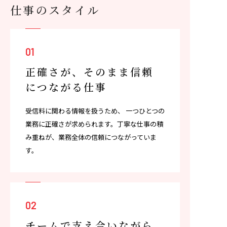
仕事のスタイル
01
正確さが、そのまま信頼
企業サイト
プライバシーポリシー
に
つながる仕事
受信料に関わる情報を扱うため、 一つひとつの
業務に正確さが求められます。丁寧な仕事の積
み重ねが、業務全体の信頼につながっていま
す。
02
チームで支え合いながら