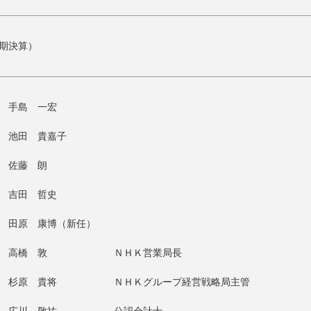
7期決算）
手島 一宏
池田 貴嘉子
佐藤 朗
吉田 哲史
田原 康博（新任）
高橋 敦
ＮＨＫ営業局長
杉原 貴将
ＮＨＫグループ経営戦略局主管