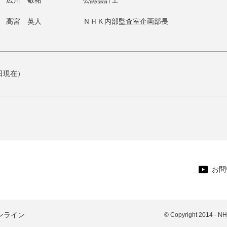
広川 敬祐
公認会計士
髙宮 英人
ＮＨＫ内部監査室企画部長
1日現在）
お問
ンライン
© Copyright 2014 - N